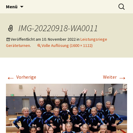
Springe
Suchen
OTB-Wuppertal
Menü
zum
nach:
Inhalt
IMG-20220918-WA0011
Veröffentlicht am
10. November 2022
in
Leistungsriege
Geräteturnen
.
Volle Auflösung (1600 × 1122)
←
→
Vorherige
Weiter