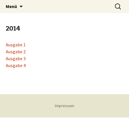
Springe
Suchen
OTB-Wuppertal
Menü
zum
nach:
Inhalt
2014
Ausgabe 1
Ausgabe 2
Ausgabe 3
Ausgabe 4
Impressum