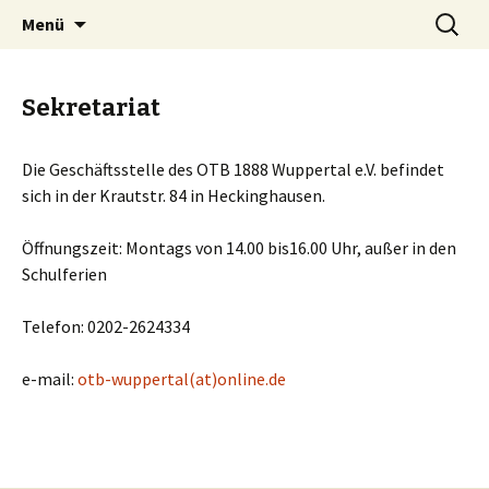
Springe
Suchen
OTB-Wuppertal
Menü
zum
nach:
Inhalt
Sekretariat
Die Geschäftsstelle des OTB 1888 Wuppertal e.V. befindet
sich in der Krautstr. 84 in Heckinghausen.
Öffnungszeit: Montags von 14.00 bis16.00 Uhr, außer in den
Schulferien
Telefon: 0202-2624334
e-mail:
otb-wuppertal(at)online.de