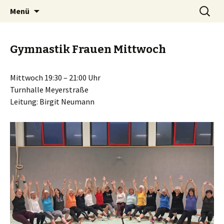
Springe
Suchen
OTB-Wuppertal
Menü
zum
nach:
Inhalt
Gymnastik Frauen Mittwoch
Mittwoch 19:30 – 21:00 Uhr
Turnhalle Meyerstraße
Leitung: Birgit Neumann