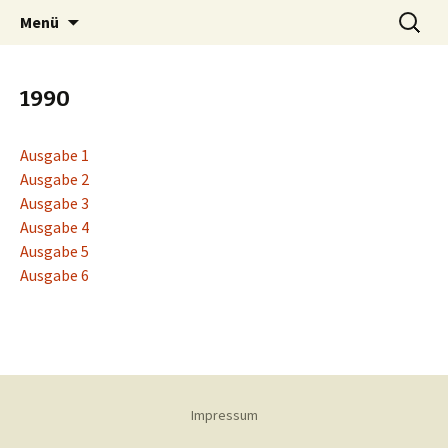
Springe
Suchen
OTB-Wuppertal
Menü
zum
nach:
Inhalt
1990
Ausgabe 1
Ausgabe 2
Ausgabe 3
Ausgabe 4
Ausgabe 5
Ausgabe 6
Impressum