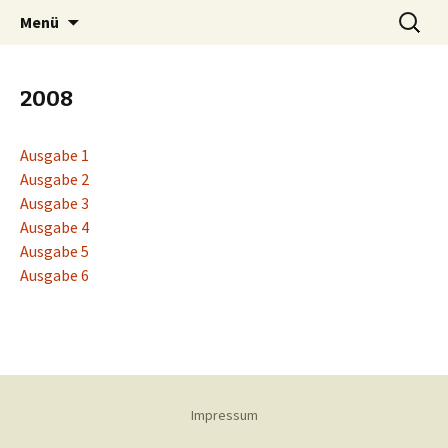
Springe
Suchen
OTB-Wuppertal
Menü
zum
nach:
Inhalt
2008
Ausgabe 1
Ausgabe 2
Ausgabe 3
Ausgabe 4
Ausgabe 5
Ausgabe 6
Impressum