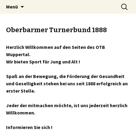
Springe
Suchen
OTB-Wuppertal
Menü
zum
nach:
Inhalt
Oberbarmer Turnerbund 1888
H
erzlich Willkommen auf den Seiten des
OTB
Wuppertal.
Wir bieten Sport für Jung und Alt !
S
paß an der Bewegung, die Förderung der Gesundheit
und Geselligkeit stehen bei uns seit 1888 erfolgreich an
erster Stelle.
J
eder der mitmachen möchte, ist uns jederzeit herzlich
Willkommen.
I
nformieren Sie sich !