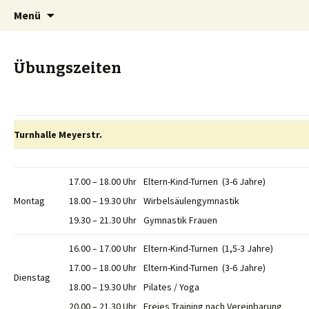
Springe
Suchen
OTB-Wuppertal
Menü
zum
nach:
Inhalt
Übungszeiten
Turnhalle Meyerstr.
17.00 – 18.00 Uhr
Eltern-Kind-Turnen (3-6 Jahre)
Montag
18.00 – 19.30 Uhr
Wirbelsäulengymnastik
19.30 – 21.30 Uhr
Gymnastik Frauen
16.00 – 17.00 Uhr
Eltern-Kind-Turnen (1,5-3 Jahre)
17.00 – 18.00 Uhr
Eltern-Kind-Turnen (3-6 Jahre)
Dienstag
18.00 – 19.30 Uhr
Pilates / Yoga
20.00 – 21.30 Uhr
Freies Training nach Vereinbarung