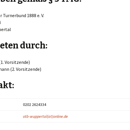
 Turnerbund 1888 e. V.
4
ertal
eten durch:
(1. Vorsitzende)
mann (2. Vorsitzende)
akt:
0202 2624334
otb-wuppertal(at)online.de