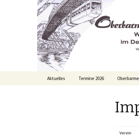
OTB-Wupp
Springe
Aktuelles
Termine 2026
Oberbarme
zum
Inhalt
altes Aktuelles
Im
Verein