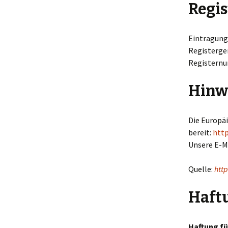
Regis
Eintragung 
Registerge
Registern
Hinwe
Die Europä
bereit:
http
Unsere E-M
Quelle:
htt
Haftu
Haftung fü