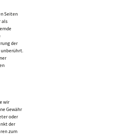
en Seiten
 als
fremde
e
rrung der
 unberührt.
iner
en
e wir
eine Gewähr
eter oder
unkt der
aren zum