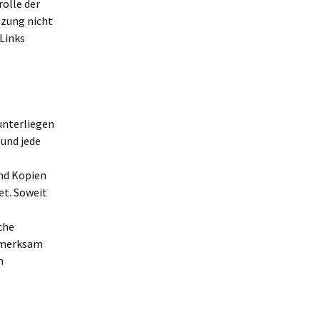
olle der
tzung nicht
Links
 unterliegen
 und jede
und Kopien
et. Soweit
che
ufmerksam
n