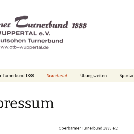
ertal
r Turnerbund 1888
Sekretariat
Übungszeiten
Sporta
Kontakt
Eltern-
pressum
Kontakte
Fussbal
Aufnahmeantrag
Gymnas
Oberbarmer Turnerbund 1888 e.V.
Mitgliedsbeiträge
Indiaca