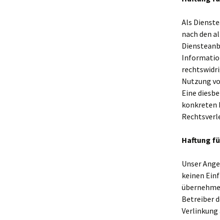
Als Dienste
nach den al
Diensteanbi
Informatio
rechtswidri
Nutzung vo
Eine diesbe
konkreten 
Rechtsverl
Haftung fü
Unser Angeb
keinen Einf
übernehmen.
Betreiber d
Verlinkung