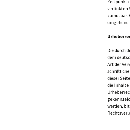
Zeitpunkt d
verlinkten 
zumutbar. 
umgehend 
Urheberre
Die durch d
dem deutsch
Art der Ve
schriftlich
dieser Seit
die Inhalte
Urheberrech
gekennzeic
werden, bi
Rechtsverl