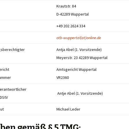
Krautstr. 84
Satzung
Turnen
D-42289 Wuppertal
Schutzkonzept
Wirbels
+49 202 2624 334
Impressum
otb-wuppertal(at)online.de
gsberechtigter
Antja Abel (1. Vorsitzende)
Meyerstr. 23 42289 Wuppertal
ericht
Amtsgericht Wuppertal
nummer
VR2360
 Verantwortlicher
Antje Abel (1. Vorsitzende)
MDStV
out
Michael Leder
ben gemäß § 5 TMG: